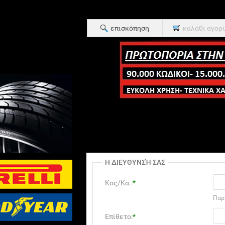
επισκόπηση
καλάθι αγορ
Η ΔΙΕΥΘΥΝΣΉ ΣΑΣ
Κος/Κα.:
*
Παρ
Επίθετο:
*