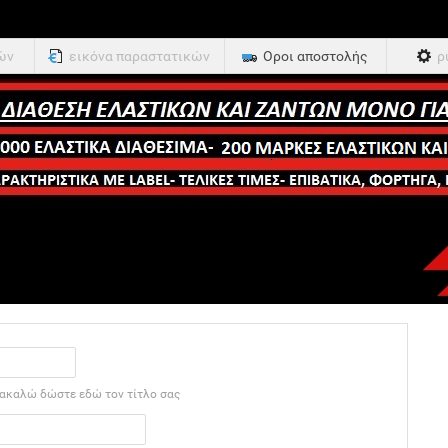
ών
εικόνα παραστατικών
Οροι αποστολής
ρ
ακαλώ δώστε εδώ τον τίτλο σας