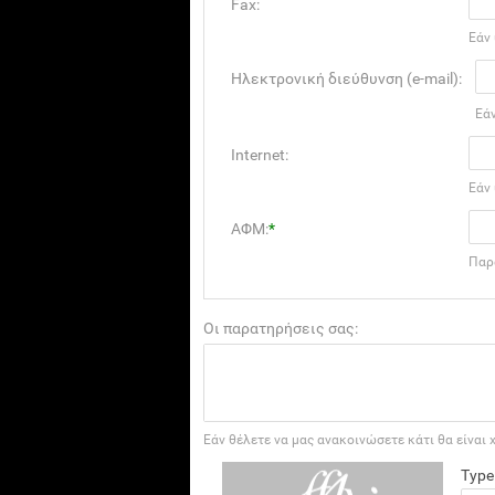
Fax:
Εάν 
Ηλεκτρονική διεύθυνση (e-mail):
Εά
Internet:
Εάν 
ΑΦΜ:
*
Παρ
Οι παρατηρήσεις σας:
Εάν θέλετε να μας ανακοινώσετε κάτι θα είναι 
Type