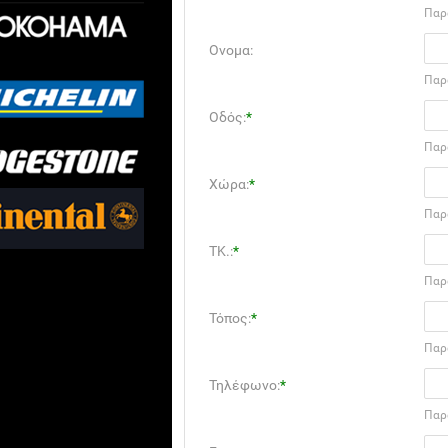
Παρ
Ονομα:
Παρ
Οδός:
*
Παρ
Χώρα:
*
Παρ
ΤΚ.:
*
Παρ
Τόπος:
*
Παρ
Τηλέφωνο:
*
Παρ